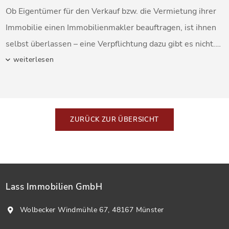
Ob Eigentümer für den Verkauf bzw. die Vermietung ihrer
bietet die professionelle Einschätzung eines
Immobilie einen Immobilienmakler beauftragen, ist ihnen
Immobilienmaklers eine wichtige Entscheidungshilfe.
selbst überlassen – eine Verpflichtung dazu gibt es nicht.
Entscheiden sich Eigentümer dazu, alles in Eigenregie zu
weiterlesen
machen, gibt es einiges zu beachten. Auf keinen Fall sollte
der Verkauf oder die Vermietung überstürzt angegangen
werden; eine gute Vorbereitung und viel Zeit sind
ZURÜCK ZUR ÜBERSICHT
unerlässlich.
Lass Immobilien GmbH
Wolbecker Windmühle 67, 48167 Münster