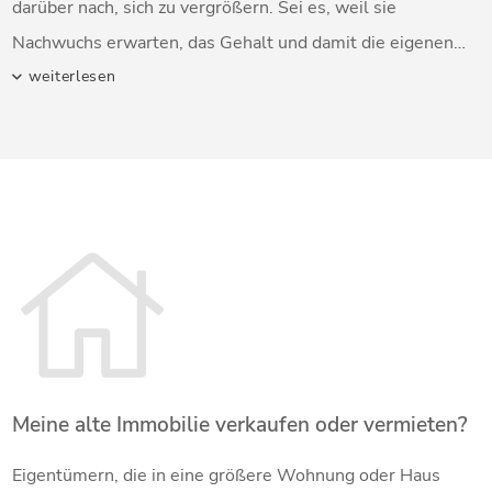
darüber nach, sich zu vergrößern. Sei es, weil sie
Nachwuchs erwarten, das Gehalt und damit die eigenen
Ansprüche gestiegen sind oder weil sie aus der Stadt in
weiterlesen
eine ländliche Gegend ziehen und dort die Immobilien
erschwinglicher sind. Im Falle eines Umzugs sollte auf
jeden Fall überlegt werden, ob es sich lohnt, die aktuelle
Immobilie als Wertanlage zu behalten.
Meine alte Immobilie verkaufen oder vermieten?
Eigentümern, die in eine größere Wohnung oder Haus